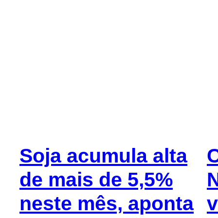
Soja acumula alta
C
de mais de 5,5%
N
neste mês, aponta
v