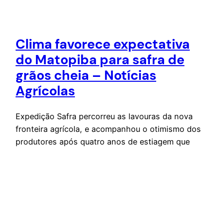
Clima favorece expectativa
do Matopiba para safra de
grãos cheia – Notícias
Agrícolas
Expedição Safra percorreu as lavouras da nova
fronteira agrícola, e acompanhou o otimismo dos
produtores após quatro anos de estiagem que
comprometeram a produtividade das lavouras As
chuvas regulares no período do plantio reforçam
a expectativa de safra de grãos cheia para a
temporada 2016/2017 na nova fronteira agrícola
– formada pelos estados do Maranhão,…
19 de dezembro de 2016