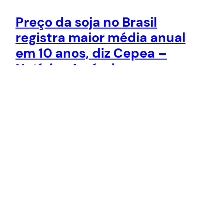
Preço da soja no Brasil
registra maior média anual
em 10 anos, diz Cepea –
Notícias Agrícolas
O preço nominal da soja brasileira registrou sua
maior média anual em 10 anos em 2016, afirmou
nesta quinta-feira o Centro de Estudos
Avançados em Economia Aplicada (Cepea), em
ano marcado pela quebra de safra, fortes
exportações e dólar mais alto. O Indicador da
soja Paranaguá ESALQ/BM&FBovespa, referente
ao grão depositado no corredor de exportação…
30 de dezembro de 2016