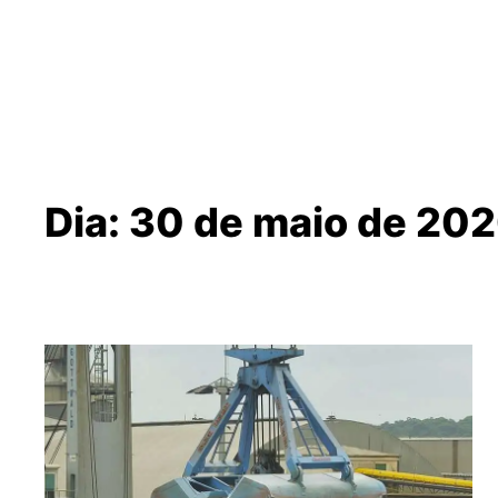
Pular
para
o
conteúdo
Dia:
30 de maio de 20