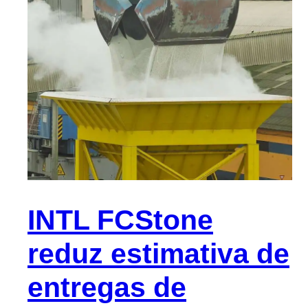
INTL FCStone
reduz estimativa de
entregas de