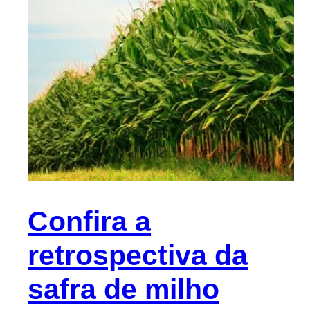
Confira a
retrospectiva da
safra de milho