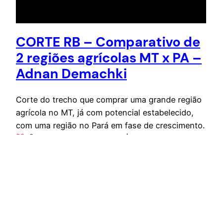
CORTE RB – Comparativo de
2 regiões agrícolas MT x PA –
Adnan Demachki
Corte do trecho que comprar uma grande região
agrícola no MT, já com potencial estabelecido,
com uma região no Pará em fase de crescimento.
CORTES DO PODCAST | ruralbook: • CORTE
RB ENTREVISTA COMPLETA:
• ADNAN DEMACHKI – PODCAST RURALBOOK
Portal de AgroNotícias Ruralbook –
ruralbook.com
9 de abril de 2024