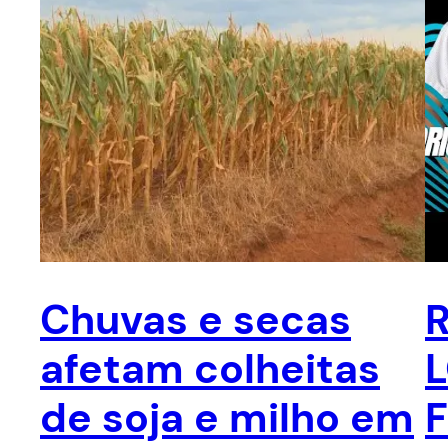
Chuvas e secas
afetam colheitas
de soja e milho em
F