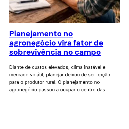
Planejamento no
agronegócio vira fator de
sobrevivência no campo
Diante de custos elevados, clima instável e
mercado volátil, planejar deixou de ser opção
para o produtor rural. O planejamento no
agronegócio passou a ocupar o centro das
decisões dentro da porteira em todo o Brasil,
sobretudo no Centro-Norte. Produtores rurais,
pressionados por oscilações de preços, clima
irregular e custos acima do esperado, precisaram
rever…