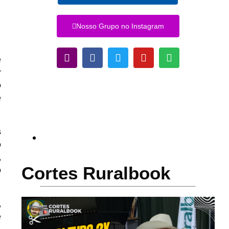
Nosso Grupo no Instagram
e
r
o
e
s
o
,
Cortes Ruralbook
o
,
e