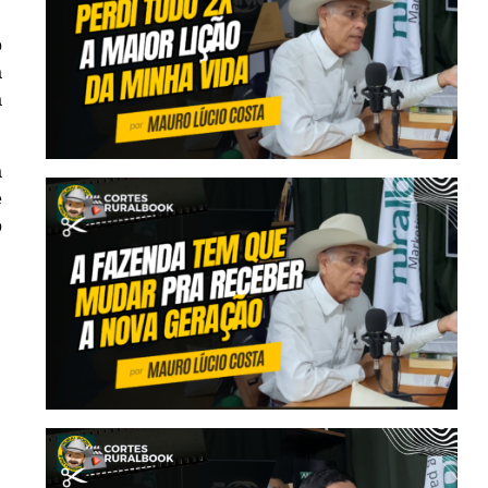
o
a
a
a
e
o