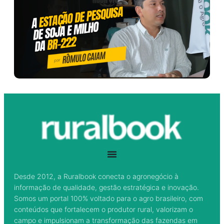
Desde 2012, a Ruralbook conecta o agronegócio à
informação de qualidade, gestão estratégica e inovação.
Somos um portal 100% voltado para o agro brasileiro, com
conteúdos que fortalecem o produtor rural, valorizam o
campo e impulsionam a transformação das fazendas em