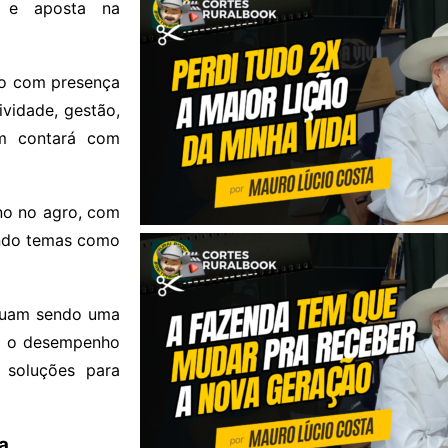
s e aposta na
ão com presença
vidade, gestão,
ém contará com
no no agro, com
ando temas como
uam sendo uma
o, o desempenho
e soluções para
a