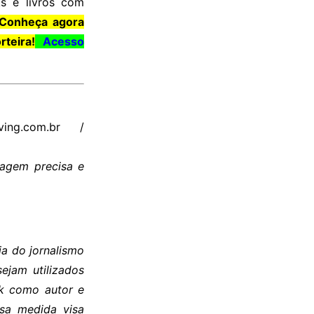
ks e livros com
Conheça agora
teira!
Acesso
ving.com.br /
dagem precisa e
a do jornalismo
sejam utilizados
ok como autor e
ssa medida visa