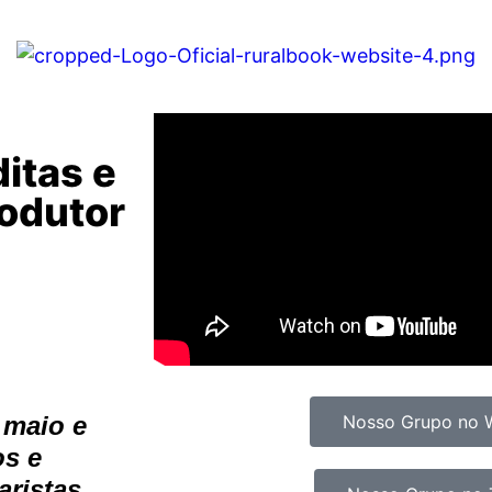
itas e
rodutor
 maio e
Nosso Grupo no 
os e
aristas.