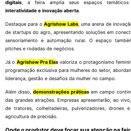
digitais
, a feira amplia seus espaços temático
interatividade e inovação aberta
.
Destaque para o
Agrishow Labs
, uma arena de inovaç
de startups do agro, apresentando soluções em conecti
sensoriamento e automação rural. O espaço tamb
pitches e rodadas de negócios.
Já o
Agrishow Pra Ela
s
valoriza o protagonismo femini
programação exclusiva para mulheres do setor, abord
liderança, gestão e desafios da mulher no campo.
Além disso,
demonstrações prática
s
em campo contin
das grandes atrações. Empresas apresentarão, ao viv
de tratores, colheitadeiras, pulverizadores, drones 
agricultura de precisão.
Onde o produtor deve focar sua atenção na feir