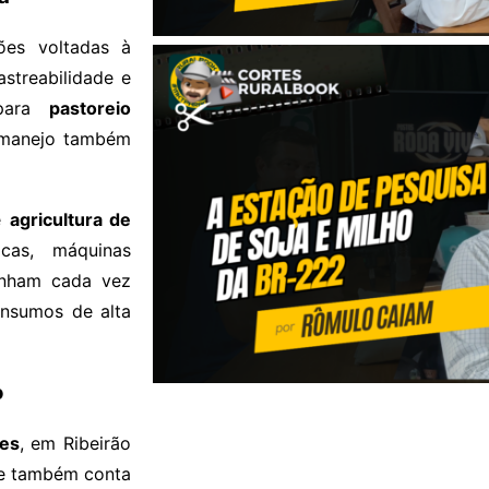
ões voltadas à
astreabilidade e
 para
pastoreio
e manejo também
de
agricultura de
icas, máquinas
anham cada vez
insumos de alta
o
pes
, em Ribeirão
ade também conta