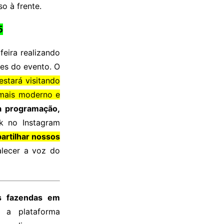
o à frente.
5
feira realizando
ues do evento. O
stará visitando
 mais moderno e
a programação,
ok no Instagram
artilhar nossos
alecer a voz do
s fazendas em
 a plataforma