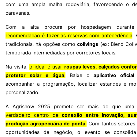
com uma ampla malha rodoviária, favorecendo o d
caravanas.
Com a alta procura por hospedagem durant
recomendação é fazer as reservas com antecedência
.
tradicionais, há opções como
colivings
(ex: Blend Coli
temporada intermediadas por corretores locais.
Na visita,
o ideal é usar
roupas leves, calçados confor
protetor solar e água
.
Baixe o
aplicativo oficia
acompanhar a programação, localizar estandes e mon
personalizado.
A Agrishow 2025 promete ser mais do que uma 
verdadeiro centro de
conexão entre inovação, sust
produção agropecuária de ponta
.
Com tantos setores 
oportunidades de negócio, o evento se consolid