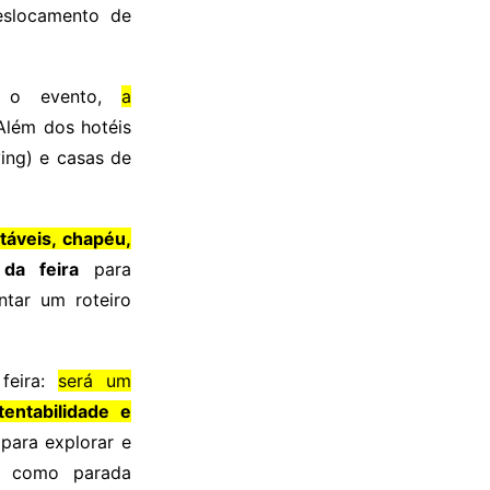
eslocamento de
e o evento,
a
 Além dos hotéis
ving) e casas de
táveis, chapéu,
l da feira
para
tar um roteiro
feira:
será um
entabilidade e
para explorar e
a como parada