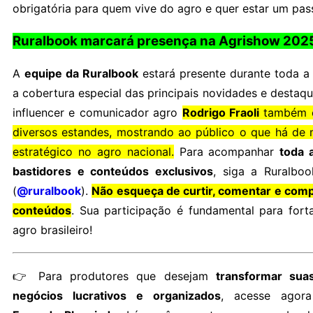
obrigatória para quem vive do agro e quer estar um pass
Ruralbook marcará presença na Agrishow 202
A
equipe da Ruralbook
estará presente durante toda a 
a cobertura especial das principais novidades e destaq
influencer e comunicador agro
Rodrigo Fraoli
também e
diversos estandes, mostrando ao público o que há de
estratégico no agro nacional.
Para acompanhar
toda 
bastidores e conteúdos exclusivos
, siga a Ruralbo
(
@ruralbook
).
Não esqueça de curtir, comentar e comp
conteúdos
. Sua participação é fundamental para fort
agro brasileiro!
👉 Para produtores que desejam
transformar sua
negócios lucrativos e organizados
, acesse agora