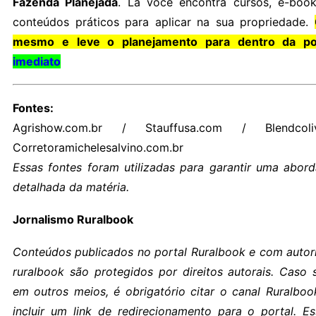
Fazenda Planejada
. Lá você encontra cursos, e-boo
conteúdos práticos para aplicar na sua propriedade.
mesmo e leve o planejamento para dentro da por
imediato
Fontes:
Agrishow.com.br / Stauffusa.com / Blendcoli
Corretoramichelesalvino.com.br
Essas fontes foram utilizadas para garantir uma abor
detalhada da matéria.
Jornalismo Ruralbook
Conteúdos publicados no portal Ruralbook e com autori
ruralbook são protegidos por direitos autorais. Caso 
em outros meios, é obrigatório citar o canal Ruralbo
incluir um link de redirecionamento para o portal. E