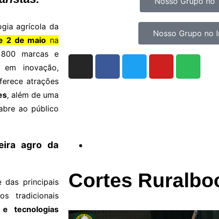
Nosso Grupo no 
gia agrícola da
Nosso Grupo no 
 e 2 de maio
na
 800 marcas e
 em inovação,
ferece atrações
es
, além de uma
 abre ao público
eira agro da
Cortes Ruralbo
 das principais
s tradicionais
 e tecnologias