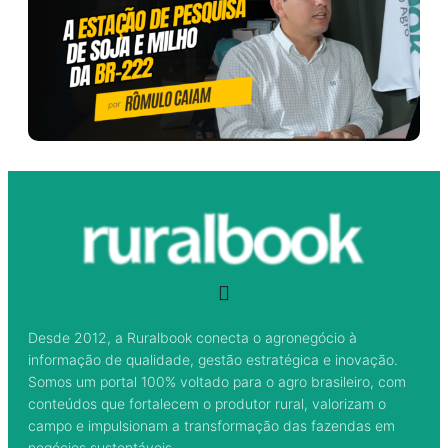
Desde 2012, a Ruralbook conecta o agronegócio à
informação de qualidade, gestão estratégica e inovação.
Somos um portal 100% voltado para o agro brasileiro, com
conteúdos que fortalecem o produtor rural, valorizam o
campo e impulsionam a transformação das fazendas em
negócios sustentáveis.