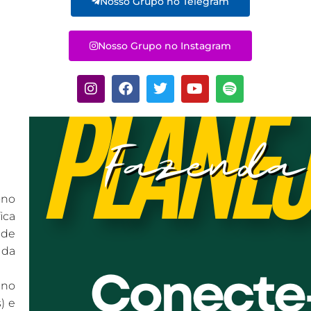
Nosso Grupo no Telegram
Nosso Grupo no Instagram
ono
ica
 de
 da
 no
) e