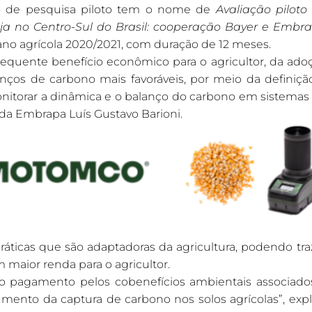
to de pesquisa piloto tem o nome de
Avaliação piloto
a no Centro-Sul do Brasil: cooperação Bayer e Embr
no agrícola 2020/2021, com duração de 12 meses.
nsequente benefício econômico para o agricultor, da ado
anços de carbono mais favoráveis, por meio da definiçã
monitorar a dinâmica e o balanço do carbono em sistemas
 da Embrapa Luís Gustavo Barioni.
práticas que são adaptadoras da agricultura, podendo tra
 maior renda para o agricultor.
 o pagamento pelos cobenefícios ambientais associado
umento da captura de carbono nos solos agrícolas”, expl