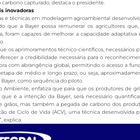
o carbono capturado, destaca o presidente.
is inovadoras
doras e técnicas em modelagem agroambiental desenvolvi
o que a Bayer possa remunerar os agricultores que,
a, foram capazes de melhorar a capacidade adaptativa 
o.
e os aprimoramentos técnico-científicos, necessários p
oferecer a credibilidade necessária para o reconhecime
cadora com abrangência global, permitindo o acesso a fun
 etapa de médio e longo prazo, ou seja, aproximadame
Bayer, como sequência do piloto.
io Ambiente, enfatiza que para que os produtores de gr
e é a intenção da Bayer, será necessário quantifica
e grãos, mas também a pegada de carbono dos produt
ção de Ciclo de Vida (ACV), uma técnica desenvolvida p
 explica.