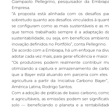
Giampaolo Pellegrino, pesquisador da Embrapa
Empresa.
“A proposta está alinhada com os desafios par
sobretudo quanto aos desafios vinculados à quan
se configuram como as mais sustentáveis e as me
que temos trabalhado sempre é a adaptação da a
sustentabilidade, ou seja, em benefícios ambient
inovação definidos no Portfólio”, conta Pellegrino.
De acordo com a Embrapa, há um enfoque na divul
adotar cada vez mais, para gerar eficiência e maio
“Os produtores podem realmente contribuir mui
otimizando a captura e armazenamento de carbo
que a Bayer está atuando em parceria com eles 
agricultura a partir da Iniciativa Carbono Bayer
América Latina, Rodrigo Santos.
Com a adoção de práticas de baixo carbono, como 
e agricultáveis, as emissões podem ser signific
solo — beneficiando o planeta e a rentabilida