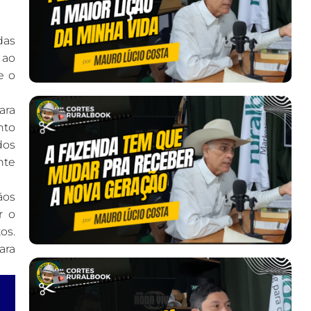
das
 ao
e o
ara
nto
dos
nte
ãos
r o
os.
ara