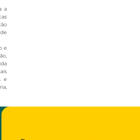
a a
cas
ção
 de
o e
ão,
ida
ais
s e
ia,