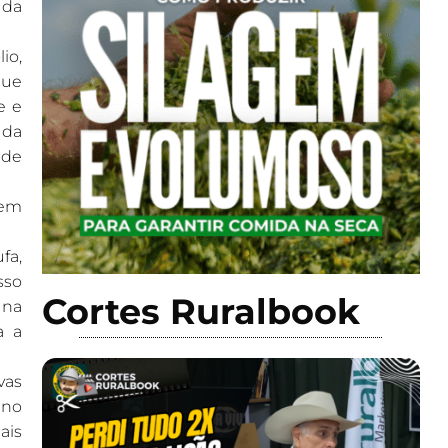
 da
io,
que
e e
 da
 de
dem
fa,
sso
Cortes Ruralbook
 na
a a
vas
 no
ais