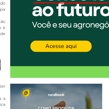
 do
apa
ção
o e
 de
zer
s a
ica