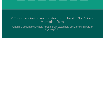
© Todos os direitos reservados a ruralbook - Negócios e
Marketing Rural
Criado e desenvolvido pela nossa própria agência de Marketing para o
Agronegócio.