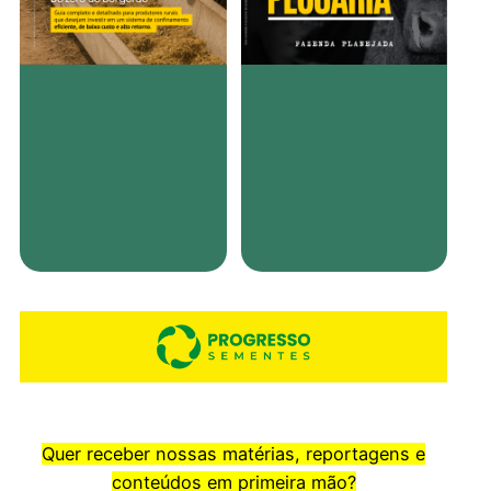
Quer receber nossas matérias, reportagens e
conteúdos em primeira mão?