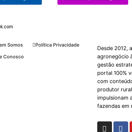
ok.com
em Somos
Política Privacidade
Desde 2012, 
agronegócio à
le Conosco
gestão estrat
portal 100% vo
com conteúdo
produtor rura
impulsionam 
fazendas em n