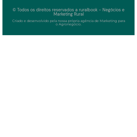
© Todos os direitos reservados a ruralbook - Negócios e
Marketing Rural
Criado e desenvolvido pela nossa própria agência de Marketing para
o Agronegócio.