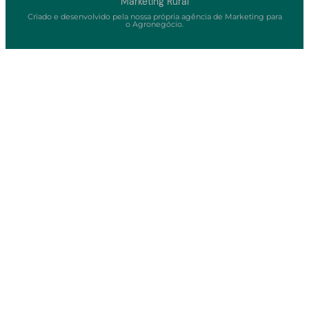
Marketing Rural
Criado e desenvolvido pela nossa própria agência de Marketing para
o Agronegócio.