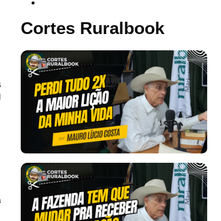
Cortes Ruralbook
s
l
a