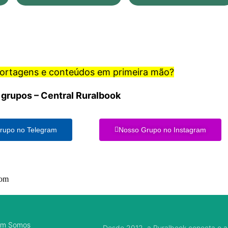
portagens e conteúdos em primeira mão?
 grupos – Central Ruralbook
rupo no Telegram
Nosso Grupo no Instagram
com
m Somos
Desde 2012, a Ruralbook conecta o a