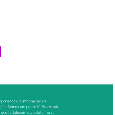
gronegócio à informação de
ação. Somos um portal 100% voltado
 que fortalecem o produtor rural,