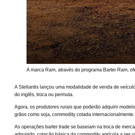
A marca Ram, através do programa Barter Ram, ofe
A Stellantis lançou uma modalidade de venda de veículo
do inglês, troca ou permuta.
Agora, os produtores rurais que poderão adquirir model
grãos como soja, commodity cotada internacionalmente.
As operações barter trade se baseiam na troca de merca
adquirido, cotação básica da commodity agrícola a ser 