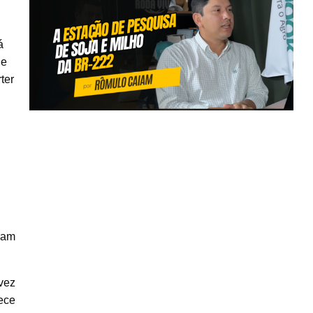
á
 e
ter
ram
vez
ece