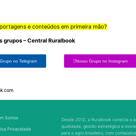
eportagens e conteúdos em primeira mão?
s grupos – Central Ruralbook
Grupo no Telegram
Nosso Grupo no Instagram
ok.com
m Somos
Desde 2012, a Ruralbook conecta o a
qualidade, gestão estratégica e inov
tica Privacidade
para o agro brasileiro, com conteúdos