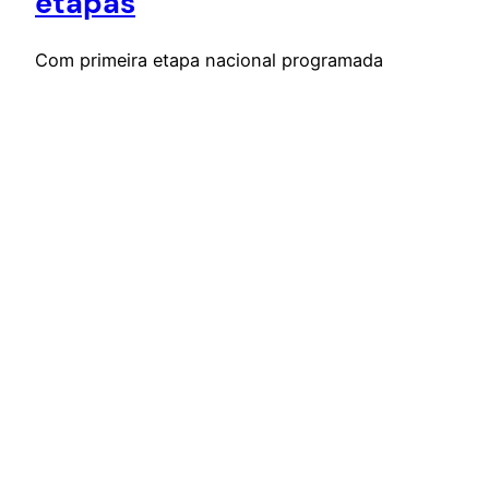
etapas
Com primeira etapa nacional programada
para maio, maior campeonato de avaliação de
carcaças de bovinos do mundo chega à 28ª
edição A edição do Circuito Nelore de Qualidade,
considerado o maior campeonato de avaliação
de carcaças bovinas do mundo, teve início no dia
17 de março, em Santa Cruz de La Sierra, na
Bolívia, marcando a…
15 de abril de 2026