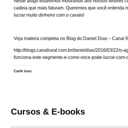
Neste artigo estaremos mostrando aos nossos leitores c
cadeia que mais faturam. Queremos que você entenda mai
lucrar muito dinheiro com o cavalo!
Veja materia completa no Blog do Daniel Dias – Canal 
http://blogs.canalrural.com.br/danieldias/2016/03/22/o
funciona-este-segmento-e-como-voce-pode-lucrar-com-c
Curtir isso:
Cursos & E-books