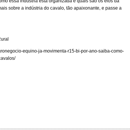
omo essa indústria está organizada e quais são os elos da
s sobre a indústria do cavalo, tão apaixonante, e passe a
Rural
-agronegocio-equino-ja-movimenta-r15-bi-por-ano-saiba-como-
avalos/