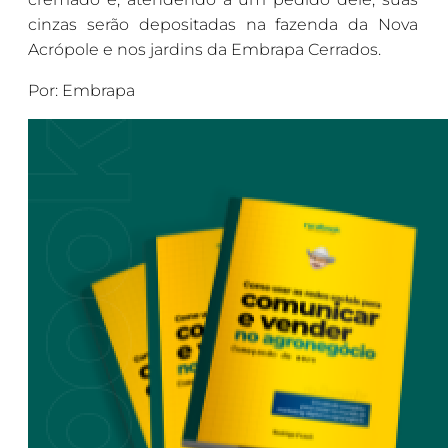
cinzas serão depositadas na fazenda da Nova
Acrópole e nos jardins da Embrapa Cerrados.
Por: Embrapa