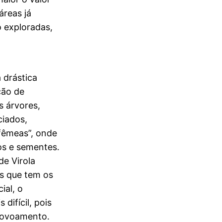
áreas já
 exploradas,
 drástica
ção de
s árvores,
ciados,
-fêmeas”, onde
os e sementes.
e Virola
as que tem os
ial, o
difícil, pois
povoamento.