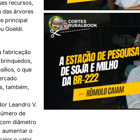
ses recursos,
a das árvores
e principal
u Goeldi.
a fabricação
 brinquedos,
sílios, o que
mercado
as, também,
dor Leandro V.
número de
a com diâmetro
z aumentar o
aior o valor