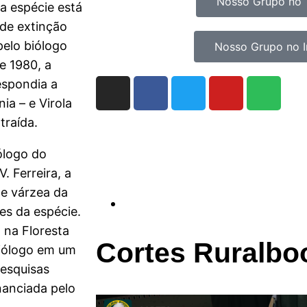
Nosso Grupo no 
a espécie está
 de extinção
pelo biólogo
Nosso Grupo no 
e 1980, a
espondia a
a – e Virola
traída.
ólogo do
. Ferreira, a
de várzea da
es da espécie.
 na Floresta
Cortes Ruralbo
biólogo em um
Pesquisas
nanciada pelo