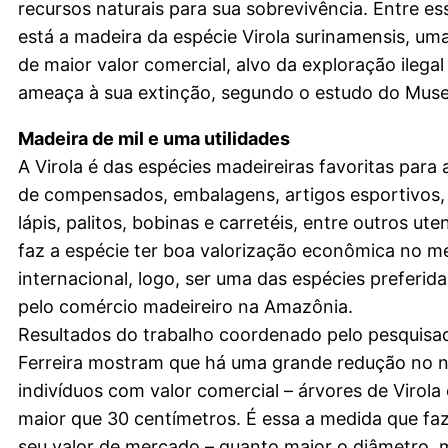
recursos naturais para sua sobrevivência. Entre es
está a madeira da espécie Virola surinamensis, um
de maior valor comercial, alvo da exploração ilegal 
ameaça à sua extinção, segundo o estudo do Muse
Madeira de mil e uma utilidades
A Virola é das espécies madeireiras favoritas para 
de compensados, embalagens, artigos esportivos,
lápis, palitos, bobinas e carretéis, entre outros uten
faz a espécie ter boa valorização econômica no 
internacional, logo, ser uma das espécies preferid
pelo comércio madeireiro na Amazônia.
Resultados do trabalho coordenado pelo pesquisa
Ferreira mostram que há uma grande redução no 
indivíduos com valor comercial – árvores de Virol
maior que 30 centímetros. É essa a medida que fa
seu valor de mercado – quanto maior o diâmetro, m