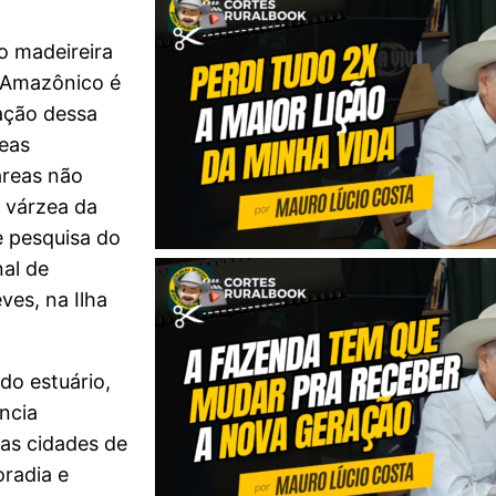
o madeireira
o Amazônico é
ação dessa
reas
áreas não
e várzea da
e pesquisa do
nal de
ves, na Ilha
do estuário,
ncia
as cidades de
radia e