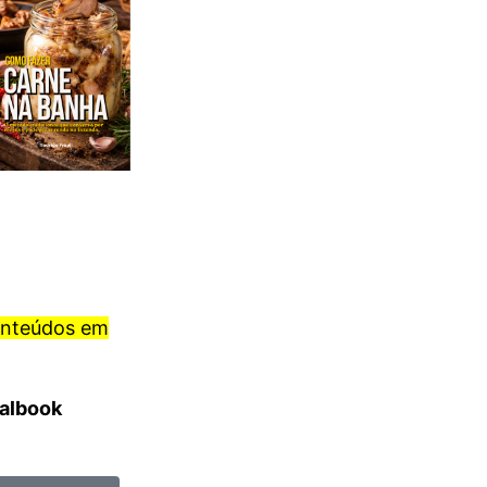
onteúdos em
ralbook