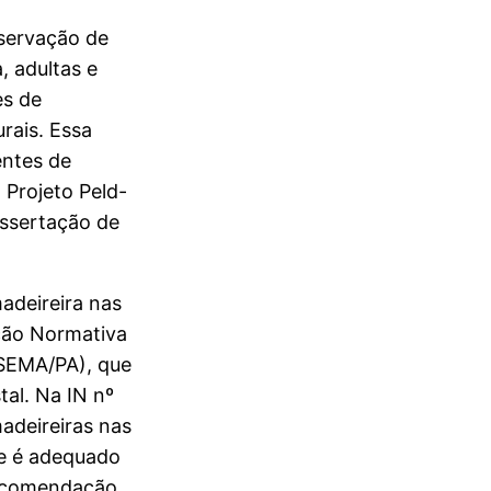
nservação de
, adultas e
es de
rais. Essa
entes de
 Projeto Peld-
issertação de
adeireira nas
ução Normativa
(SEMA/PA), que
tal. Na IN nº
madeireiras nas
te é adequado
recomendação