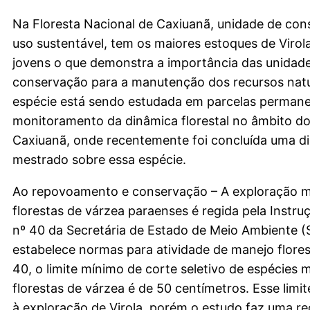
Na Floresta Nacional de Caxiuanã, unidade de co
uso sustentável, tem os maiores estoques de Virola
jovens o que demonstra a importância das unidad
conservação para a manutenção dos recursos natu
espécie está sendo estudada em parcelas perman
monitoramento da dinâmica florestal no âmbito do
Caxiuanã, onde recentemente foi concluída uma d
mestrado sobre essa espécie.
Ao repovoamento e conservação – A exploração m
florestas de várzea paraenses é regida pela Instr
nº 40 da Secretária de Estado de Meio Ambiente 
estabelece normas para atividade de manejo flores
40, o limite mínimo de corte seletivo de espécies 
florestas de várzea é de 50 centímetros. Esse limi
à exploração de Virola, porém o estudo faz uma 