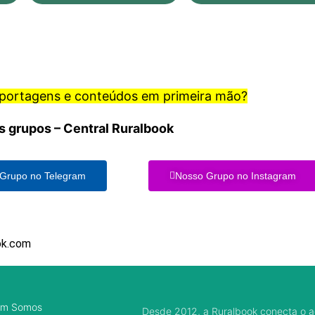
eportagens e conteúdos em primeira mão?
s grupos – Central Ruralbook
Grupo no Telegram
Nosso Grupo no Instagram
ok.com
m Somos
Desde 2012, a Ruralbook conecta o a