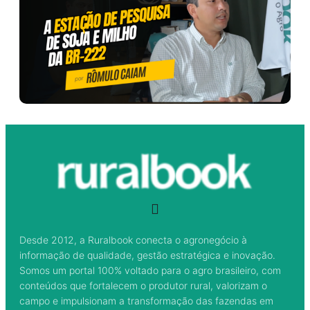
Desde 2012, a Ruralbook conecta o agronegócio à
informação de qualidade, gestão estratégica e inovação.
Somos um portal 100% voltado para o agro brasileiro, com
conteúdos que fortalecem o produtor rural, valorizam o
campo e impulsionam a transformação das fazendas em