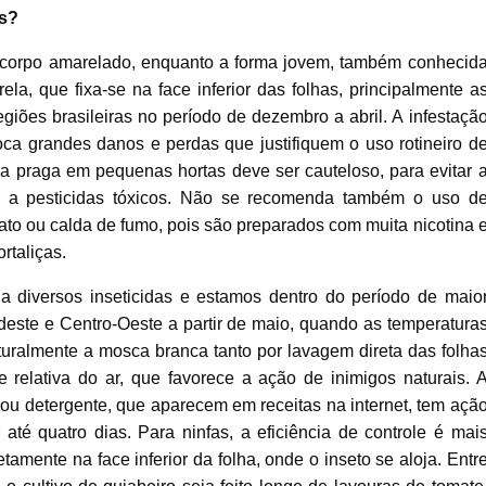
os?
 corpo amarelado, enquanto a forma jovem, também conhecid
, que fixa-se na face inferior das folhas, principalmente a
giões brasileiras no período de dezembro a abril. A infestaçã
ca grandes danos e perdas que justifiquem o uso rotineiro d
 da praga em pequenas hortas deve ser cauteloso, para evitar 
os a pesticidas tóxicos. Não se recomenda também o uso d
rato ou calda de fumo, pois são preparados com muita nicotina 
rtaliças.
 a diversos inseticidas e estamos dentro do período de maio
udeste e Centro-Oeste a partir de maio, quando as temperatura
uralmente a mosca branca tanto por lavagem direta das folha
relativa do ar, que favorece a ação de inimigos naturais. 
 ou detergente, que aparecem em receitas na internet, tem açã
até quatro dias. Para ninfas, a eficiência de controle é mai
tamente na face inferior da folha, onde o inseto se aloja. Entr