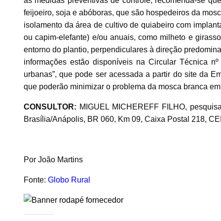
as medidas preventivas de controle, recomenda-se que o
feijoeiro, soja e abóboras, que são hospedeiros da mos
isolamento da área de cultivo de quiabeiro com implant
ou capim-elefante) e/ou anuais, como milheto e girasso
entorno do plantio, perpendiculares à direção predomina
informações estão disponíveis na Circular Técnica 
urbanas”, que pode ser acessada a partir do site da 
que poderão minimizar o problema da mosca branca em 
CONSULTOR:
MIGUEL MICHEREFF FILHO, pesquisador
Brasília/Anápolis, BR 060, Km 09, Caixa Postal 218, CE
Por João Martins
Fonte:
Globo Rural