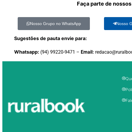
Faça parte de nossos
Nosso Grupo no WhatsApp
Nosso G
Sugestões de pauta envie para:
Whatsapp:
(94) 99220-9471 –
Email:
redacao@ruralbo
Qu
Pol
Fal