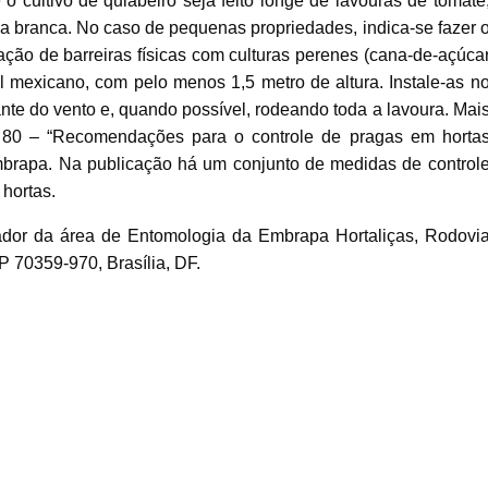
 cultivo de quiabeiro seja feito longe de lavouras de tomate
ca branca. No caso de pequenas propriedades, indica-se fazer 
ação de barreiras físicas com culturas perenes (cana-de-açúca
l mexicano, com pelo menos 1,5 metro de altura. Instale-as n
nte do vento e, quando possível, rodeando toda a lavoura. Mai
nº 80 – “Recomendações para o controle de pragas em horta
Embrapa. Na publicação há um conjunto de medidas de control
hortas.
 da área de Entomologia da Embrapa Hortaliças, Rodovi
P 70359-970, Brasília, DF.