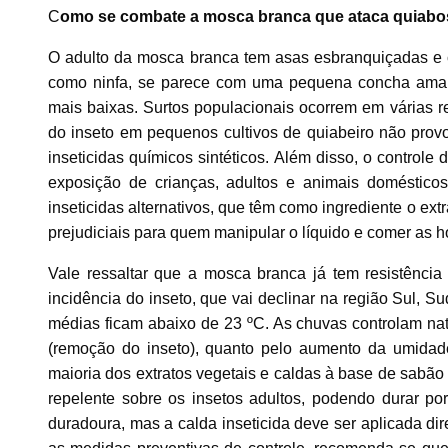
C
omo se combate a mosca branca que ataca quiab
O adulto da mosca branca tem asas esbranquiçadas e
como ninfa, se parece com uma pequena concha amarela
mais baixas. Surtos populacionais ocorrem em várias re
do inseto em pequenos cultivos de quiabeiro não provo
inseticidas químicos sintéticos. Além disso, o controle
exposição de crianças, adultos e animais doméstic
inseticidas alternativos, que têm como ingrediente o ext
prejudiciais para quem manipular o líquido e comer as ho
Vale ressaltar que a mosca branca já tem resistência
incidência do inseto, que vai declinar na região Sul, S
médias ficam abaixo de 23 ºC. As chuvas controlam nat
(remoção do inseto), quanto pelo aumento da umidade 
maioria dos extratos vegetais e caldas à base de sabão
repelente sobre os insetos adultos, podendo durar por 
duradoura, mas a calda inseticida deve ser aplicada dire