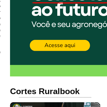
,
o
r
o
s
s
e
a
Cortes Ruralbook