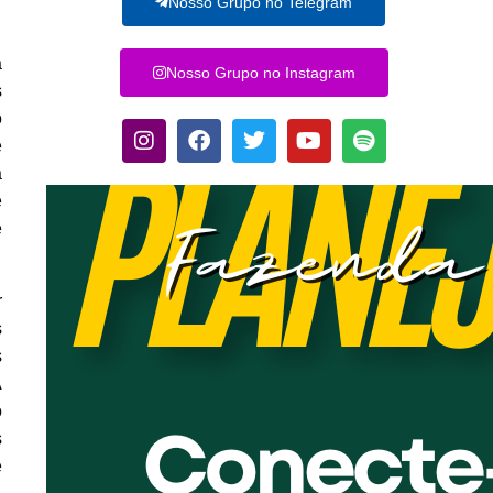
Nosso Grupo no Telegram
a
Nosso Grupo no Instagram
s
o
e
a
e
e
r
s
s
A
o
s
e