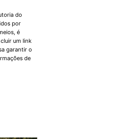
toria do
idos por
meios, é
cluir um link
a garantir o
ormações de