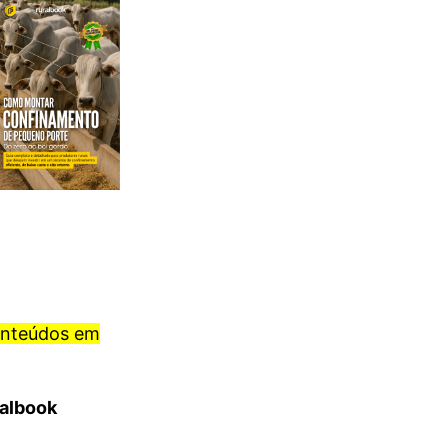
onteúdos em
ralbook