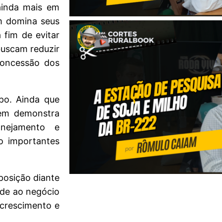
ainda mais em
m domina seus
 fim de evitar
buscam reduzir
 concessão dos
po. Ainda que
quem demonstra
anejamento e
o importantes
posição diante
ade ao negócio
 crescimento e