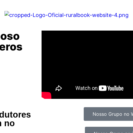
ioso
eros
odutores
Nosso Grupo no 
m no