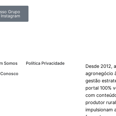
sso Grupo
 Instagram
m Somos
Política Privacidade
Desde 2012, 
agronegócio à
e Conosco
gestão estrat
portal 100% vo
com conteúdo
produtor rura
impulsionam 