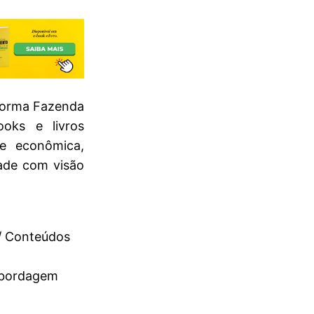
aforma Fazenda
ooks e livros
de econômica,
dade com visão
 / Conteúdos
 abordagem