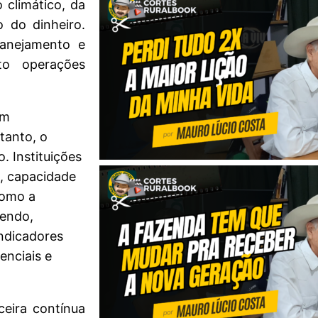
 climático, da
o do dinheiro.
lanejamento e
to operações
um
tanto, o
o. Instituições
o, capacidade
como a
sendo,
indicadores
enciais e
ceira contínua