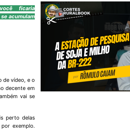
ocê ficaria
a se acumulam
 de vídeo, e o
ção decente em
também vai se
s perto delas
 por exemplo.