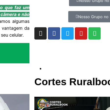
Nosso Grupo no
,
o que faz um
a câmera e não
Nosso Grupo no 
ramos algumas
 a vantagem da
seu celular.
Cortes Ruralbo