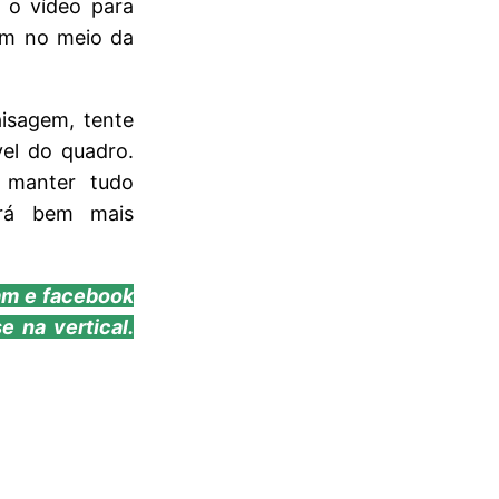
a o vídeo para
gem no meio da
isagem, tente
vel do quadro.
 manter tudo
erá bem mais
am e facebook
e na vertical.