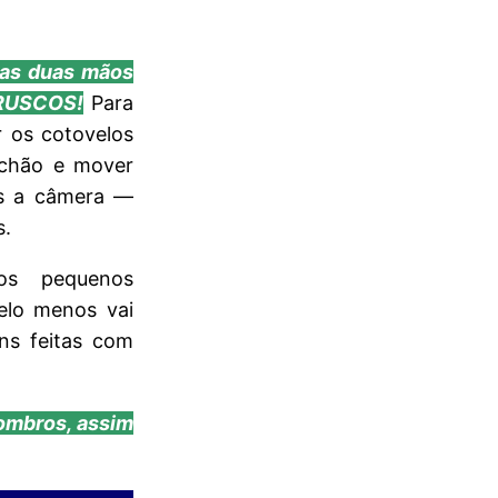
 as duas mãos
BRUSCOS!
Para
r os cotovelos
 chão e mover
as a câmera —
s.
os pequenos
elo menos vai
ns feitas com
 ombros, assim