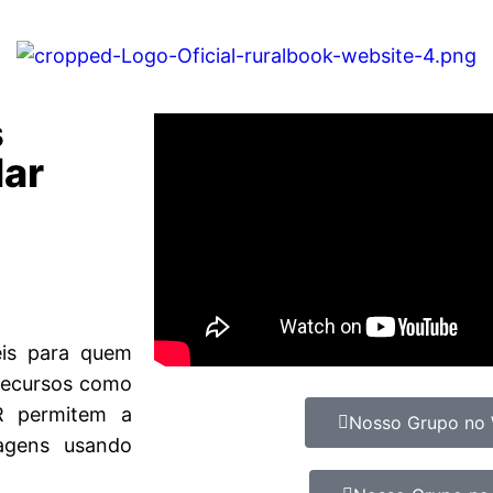
s
lar
eis para quem
 Recursos como
R permitem a
Nosso Grupo no
agens usando