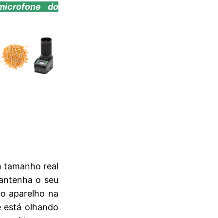
microfone do
m tamanho real
antenha o seu
 o aparelho na
ê está olhando