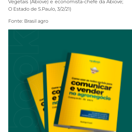
Vegetais (Abiove) e economista-chefe da Abiove;
O Estado de S.Paulo, 3/2/21)
Fonte: Brasil agro