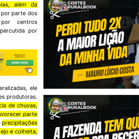
olas, além da
por parte dos
 por centros
percutida por
alizadas, ele
es produtoras.
cia de chuvas,
avorecer parte
e
precipitações
jo e colheita,