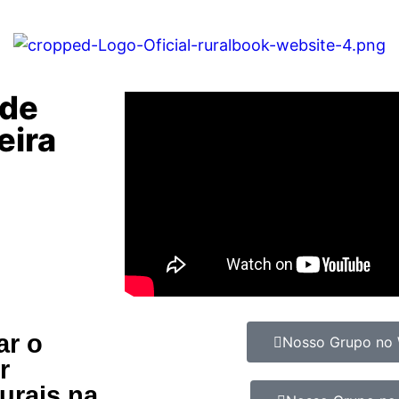
nde
eira
ar o
Nosso Grupo no
r
urais na