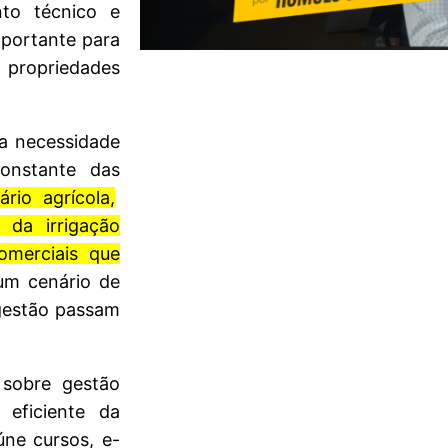
nto técnico e
mportante para
 propriedades
na necessidade
onstante das
ário agrícola,
 da irrigação
omerciais que
m cenário de
gestão passam
sobre gestão
 eficiente da
ne cursos, e-