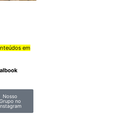
onteúdos em
ralbook
Nosso
Grupo no
Instagram