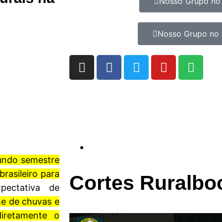
Nosso Grupo no
Nosso Grupo no 
gundo semestre
rasileiro para
Cortes Ruralbo
pectativa de
e de chuvas e
diretamente o