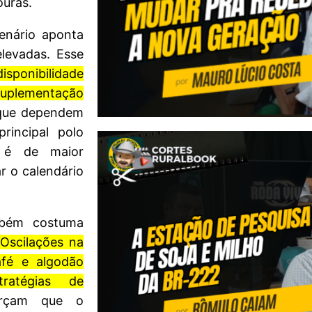
ouras.
enário aponta
levadas. Esse
sponibilidade
 suplementação
que dependem
rincipal polo
a é de maior
r o calendário
mbém costuma
.
Oscilações na
afé e algodão
ratégias de
forçam que o