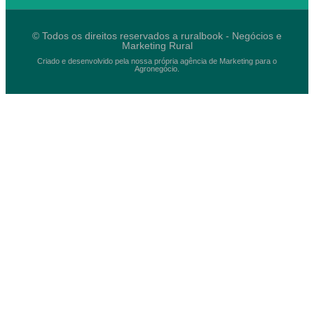
© Todos os direitos reservados a ruralbook - Negócios e
Marketing Rural
Criado e desenvolvido pela nossa própria agência de Marketing para o
Agronegócio.