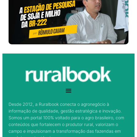
Desde 2012, a Ruralbook conecta o agronegócio à
informação de qualidade, gestão estratégica e inovação.
Somos um portal 100% voltado para o agro brasileiro, com
conteúdos que fortalecem o produtor rural, valorizam o
campo e impulsionam a transformação das fazendas em