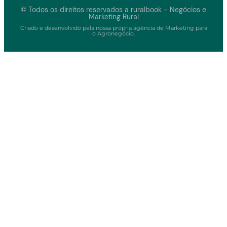
© Todos os direitos reservados a ruralbook - Negócios e
Marketing Rural
Criado e desenvolvido pela nossa própria agência de Marketing para
o Agronegócio.