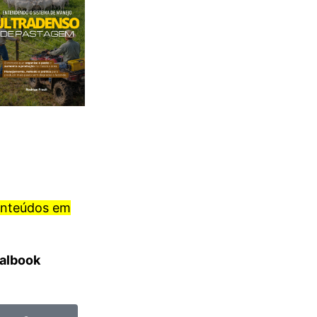
onteúdos em
ralbook