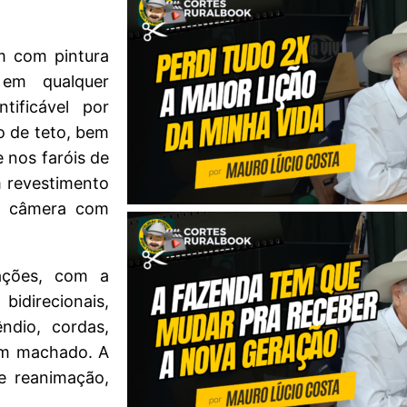
am com pintura
 em qualquer
tificável por
o de teto, bem
 nos faróis de
m revestimento
 e câmera com
ações, com a
bidirecionais,
ndio, cordas,
um machado. A
de reanimação,