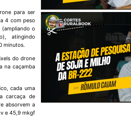
rone para ser
ma 4 com peso
a (ampliando o
), atingindo
0 minutos.
xels do drone
ada na caçamba
rico, cada uma
a carcaça de
pre absorvem a
cv e 45,9 mkgf