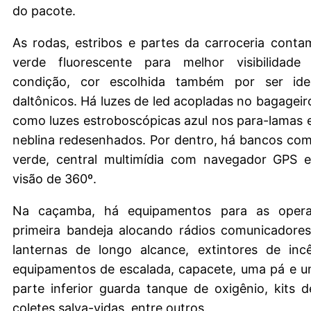
do pacote.
As rodas, estribos e partes da carroceria cont
verde fluorescente para melhor visibilidade
condição, cor escolhida também por ser iden
daltônicos. Há luzes de led acopladas no bagageir
como luzes estroboscópicas azul nos para-lamas e
neblina redesenhados. Por dentro, há bancos co
verde, central multimídia com navegador GPS
visão de 360º.
Na caçamba, há equipamentos para as oper
primeira bandeja alocando rádios comunicadores 
lanternas de longo alcance, extintores de incê
equipamentos de escalada, capacete, uma pá e 
parte inferior guarda tanque de oxigênio, kits 
coletes salva-vidas, entre outros.