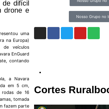
Nosso Grupo no 
e difícil
m drone e
Nosso Grupo no 
resentou uma
ra na Europa)
 de veículos
Navara EnGuard
ate, contando
la, a Navara
ada em 5 cm,
Cortes Ruralbo
 rodas de 16
-lamas, tomada
ém fazem parte