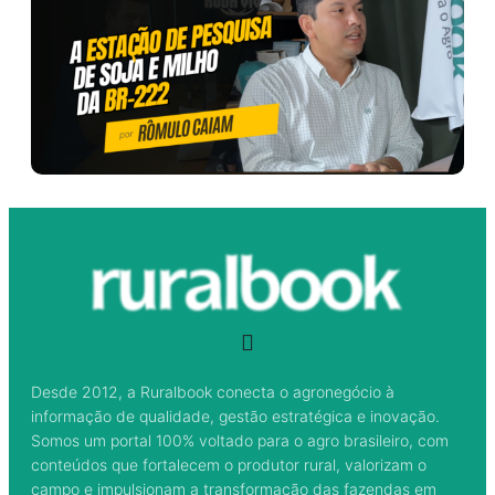
Desde 2012, a Ruralbook conecta o agronegócio à
informação de qualidade, gestão estratégica e inovação.
Somos um portal 100% voltado para o agro brasileiro, com
conteúdos que fortalecem o produtor rural, valorizam o
campo e impulsionam a transformação das fazendas em