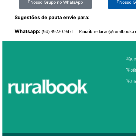
Nosso Grupo no WhatsApp
Nosso G
Sugestões de pauta envie para:
Whatsapp:
(94) 99220-9471 –
Email:
redacao@ruralbook.
Que
Polí
Fal