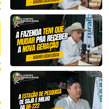
s
o
s
a
o
a