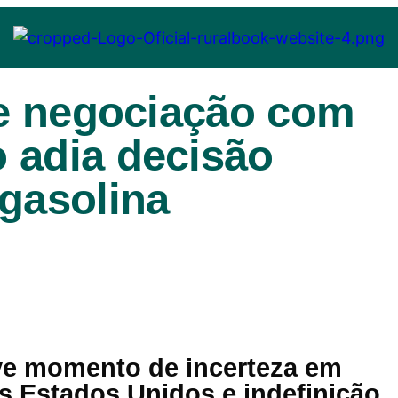
de negociação com
 adia decisão
 gasolina
ive momento de incerteza em
s Estados Unidos e indefinição