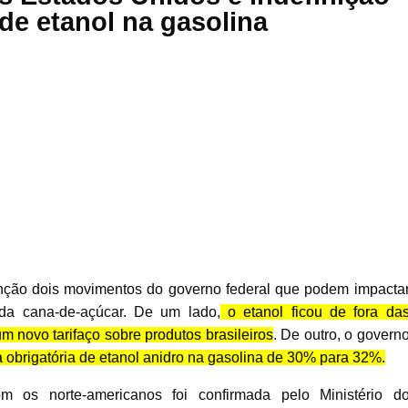
de etanol na gasolina
enção dois movimentos do governo federal que podem impacta
da cana-de-açúcar. De um lado,
o etanol ficou de fora da
m novo tarifaço sobre produtos brasileiros
. De outro, o govern
a obrigatória de etanol anidro na gasolina de 30% para 32%.
om os norte-americanos foi confirmada pelo Ministério d