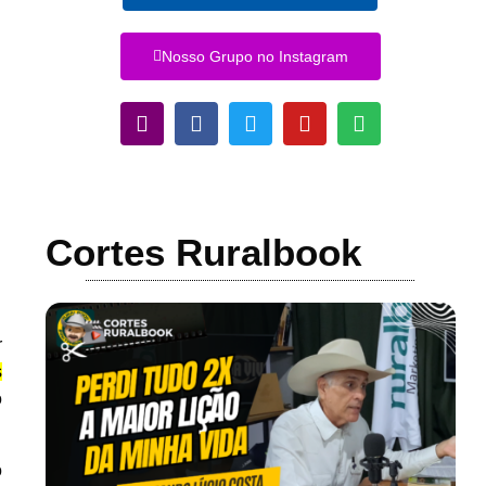
Nosso Grupo no Instagram
Cortes Ruralbook
r
s
o
o