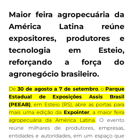
Maior feira agropecuária da
América Latina reúne
expositores, produtores e
tecnologia em Esteio,
reforçando a força do
agronegócio brasileiro.
De
30 de agosto a 7 de setembro
, o
Parque
Estadual de Exposições Assis Brasil
(PEEAB)
, em Esteio (RS), abre as portas para
mais uma edição da
Expointer
, a maior feira
agropecuária da América Latina.
O evento
reúne milhares de produtores, empresas,
entidades e autoridades, em um espaço que