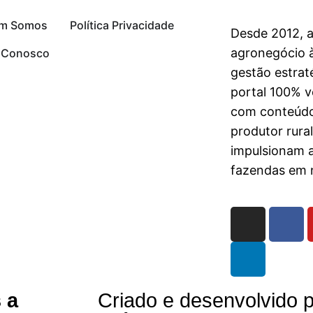
m Somos
Política Privacidade
Desde 2012, 
agronegócio à
e Conosco
gestão estrat
portal 100% vo
com conteúdo
produtor rura
impulsionam 
fazendas em n
 a
Criado e desenvolvido p