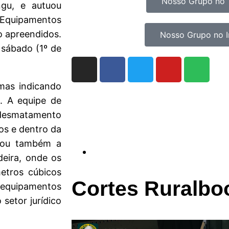
Nosso Grupo no 
ngu, e autuou
Equipamentos
ão apreendidos.
Nosso Grupo no 
sábado (1º de
mas indicando
. A equipe de
o desmatamento
os e dentro da
ntou também a
deira, onde os
etros cúbicos
Cortes Ruralbo
 equipamentos
setor jurídico