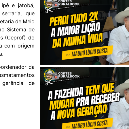
ipê e jatobá,
serraria, que
etaria de Meio
no Sistema de
s (Ceprof) do
ra com origem
a.
coordenador da
desmatamentos
 gerência de