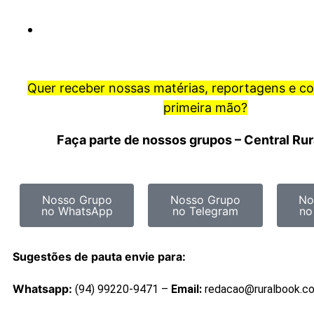
Quer receber nossas matérias, reportagens e c
primeira mão?
Faça parte de nossos grupos – Central Ru
Nosso Grupo
Nosso Grupo
No
no WhatsApp
no Telegram
no
Sugestões de pauta envie para:
Whatsapp:
(94) 99220-9471 –
Email:
redacao@ruralbook.c