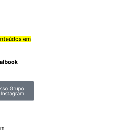
onteúdos em
ralbook
sso Grupo
 Instagram
om