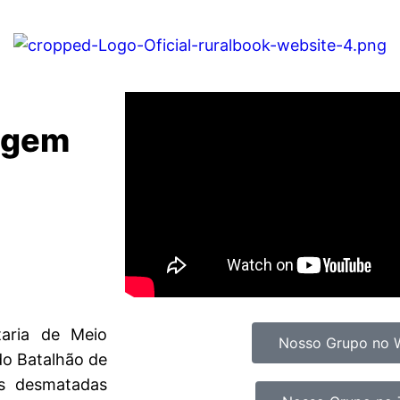
igem
etaria de Meio
Nosso Grupo no 
do Batalhão de
es desmatadas