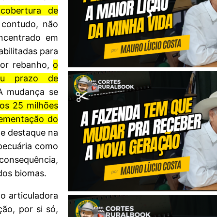
cobertura de
 contudo, não
concentrado em
bilitadas para
ior rebanho,
o
seu prazo de
A mudança se
dos 25 milhões
plementação do
e destaque na
opecuária como
onsequência,
dos biomas.
 articuladora
ão, por si só,