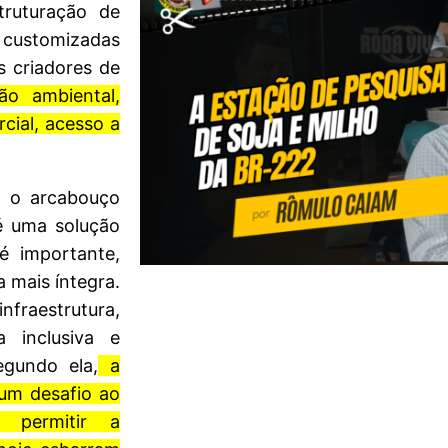
ruturação de
, customizadas
 criadores de
ção ambiental,
rcial, acesso a
, o arcabouço
 é uma solução
é importante,
 mais íntegra.
raestrutura,
 inclusiva e
egundo ela,
a
 um desafio ao
 permitir a