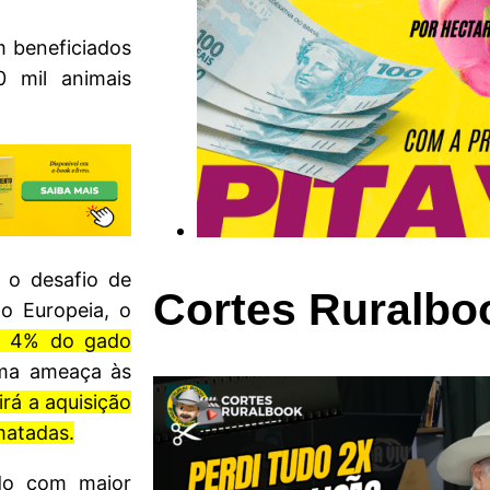
m beneficiados
0 mil animais
o desafio de
Cortes Ruralbo
o Europeia, o
a 4% do gado
ma ameaça às
irá a aquisição
matadas.
do com maior