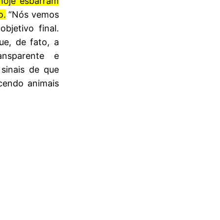
 hoje esbarram
o.
“Nós vemos
bjetivo final.
ue, de fato, a
ansparente e
 sinais de que
cendo animais