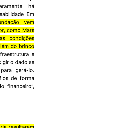
aramente há
eabilidade Em
ndação vem
or, como Mars
as condições
lém do brinco
fraestrutura e
igir o dado se
ara gerá-lo.
fios de forma
o financeiro”,
ria resultaram