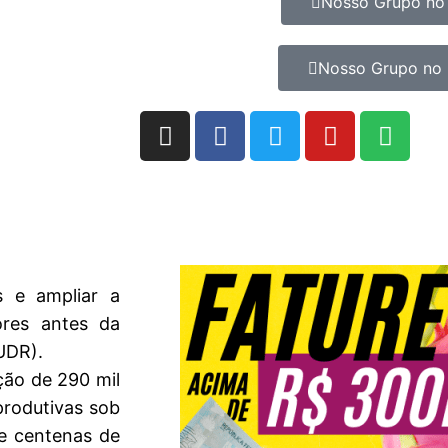
Nosso Grupo no
Nosso Grupo no 
 e ampliar a
ores antes da
UDR).
ção de 290 mil
produtivas sob
de centenas de