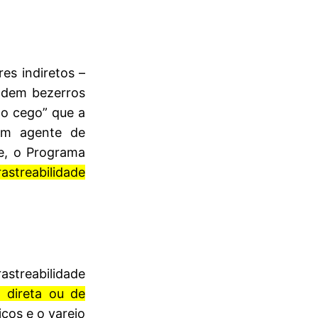
s indiretos –
ndem bezerros
to cego” que a
um agente de
e, o Programa
treabilidade
streabilidade
 direta ou de
icos e o varejo