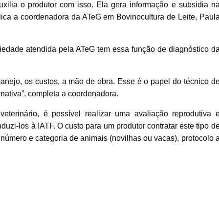
xilia o produtor com isso. Ela gera informação e subsidia n
plica a coordenadora da ATeG em Bovinocultura de Leite, Paul
riedade atendida pela ATeG tem essa função de diagnóstico d
manejo, os custos, a mão de obra. Esse é o papel do técnico d
rnativa”, completa a coordenadora.
rinário, é possível realizar uma avaliação reprodutiva 
nduzi-los à IATF. O custo para um produtor contratar este tipo d
 número e categoria de animais (novilhas ou vacas), protocolo 