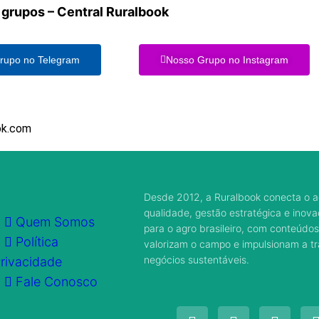
 grupos – Central Ruralbook
rupo no Telegram
Nosso Grupo no Instagram
ok.com
Desde 2012, a Ruralbook conecta o a
qualidade, gestão estratégica e inov
Quem Somos
para o agro brasileiro, com conteúdos
Política
valorizam o campo e impulsionam a 
negócios sustentáveis.
rivacidade
Fale Conosco