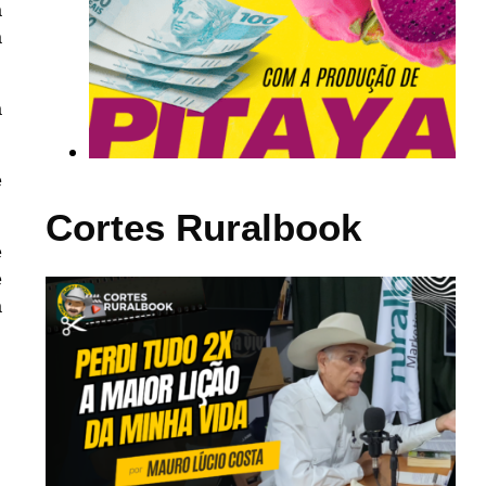
a
a
a
e
Cortes Ruralbook
e
e
a