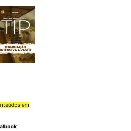
onteúdos em
ralbook