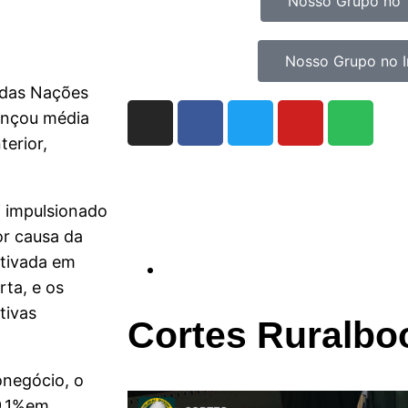
Nosso Grupo no 
Nosso Grupo no 
 das Nações
cançou média
erior,
i impulsionado
r causa da
otivada em
ta, e os
tivas
Cortes Ruralbo
onegócio, o
19,1%em