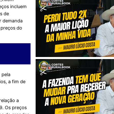
eços incluem
s de
or demanda
 preços do
 pela
os, a fim de
relação a
19. Os preços