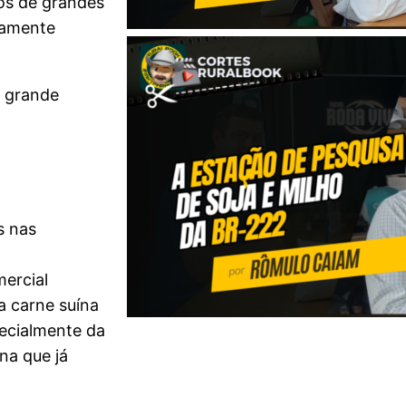
tos de grandes
lamente
a grande
s nas
mercial
a carne suína
ecialmente da
na que já