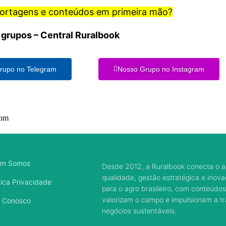
portagens e conteúdos em primeira mão?
 grupos – Central Ruralbook
rupo no Telegram
Nosso Grupo no Instagram
com
m Somos
Desde 2012, a Ruralbook conecta o a
qualidade, gestão estratégica e inov
tica Privacidade
para o agro brasileiro, com conteúdos
valorizam o campo e impulsionam a 
e Conosco
negócios sustentáveis.