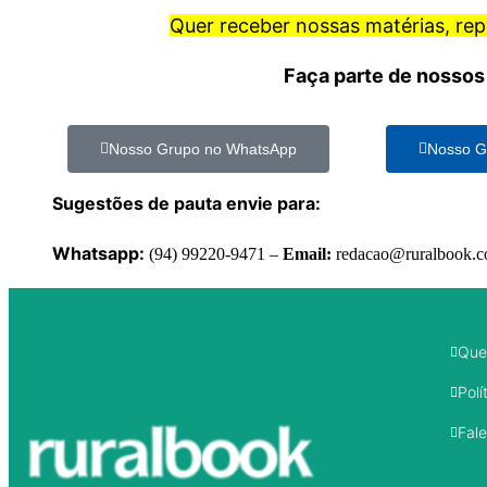
Quer receber nossas matérias, re
Faça parte de nossos
Nosso Grupo no WhatsApp
Nosso G
Sugestões de pauta envie para:
Whatsapp:
(94) 99220-9471 –
Email:
redacao@ruralbook.
Que
Polí
Fal