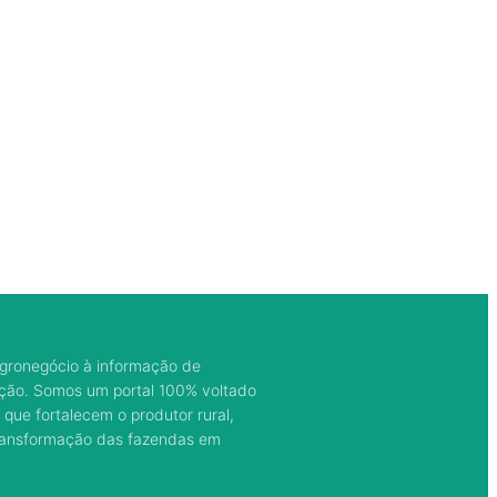
gronegócio à informação de
ação. Somos um portal 100% voltado
 que fortalecem o produtor rural,
transformação das fazendas em