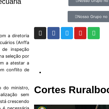
ecuária
Nosso Grupo no
Nosso Grupo no 
com a diretoria
cuários (Anffa
 de inspeção
uma seleção por
am a atestar a
em conflito de
Cortes Ruralbo
o do ministro,
alização sem
está crescendo
o é necessária