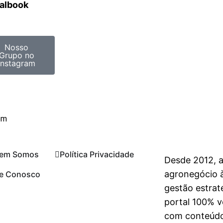
ralbook
Nosso
Grupo no
Instagram
om
em Somos
Política Privacidade
Desde 2012, 
agronegócio à
le Conosco
gestão estrat
portal 100% vo
com conteúdo