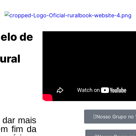
elo de
ural
Nosso Grupo no
é dar mais
em fim da