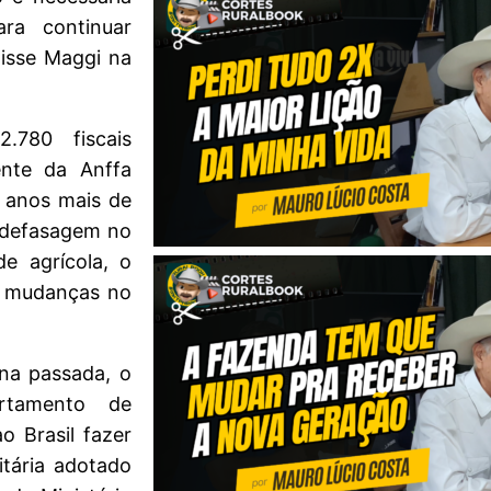
ra continuar
disse Maggi na
.780 fiscais
ente da Anffa
s anos mais de
a defasagem no
e agrícola, o
s mudanças no
na passada, o
artamento de
o Brasil fazer
itária adotado