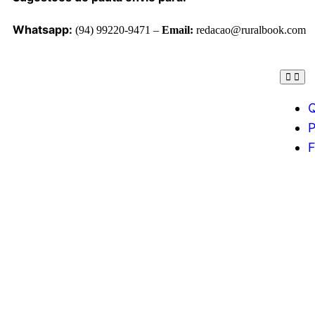
Whatsapp:
(94) 99220-9471 –
Email:
redacao@ruralbook.com
P
F