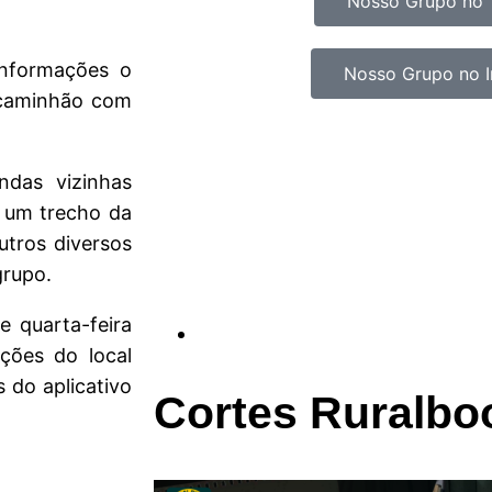
Nosso Grupo no 
.
nformações o
Nosso Grupo no 
caminhão com
ndas vizinhas
m um trecho da
tros diversos
grupo.
 quarta-feira
ções do local
 do aplicativo
Cortes Ruralbo