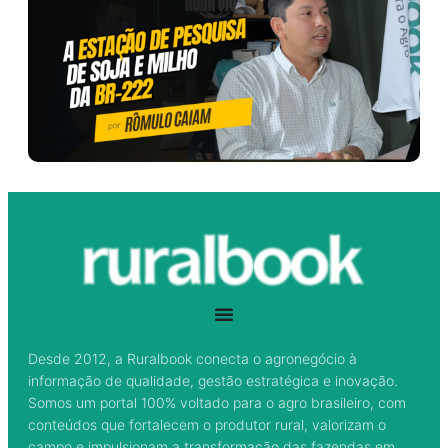
Desde 2012, a Ruralbook conecta o agronegócio à
informação de qualidade, gestão estratégica e inovação.
Somos um portal 100% voltado para o agro brasileiro, com
conteúdos que fortalecem o produtor rural, valorizam o
campo e impulsionam a transformação das fazendas em