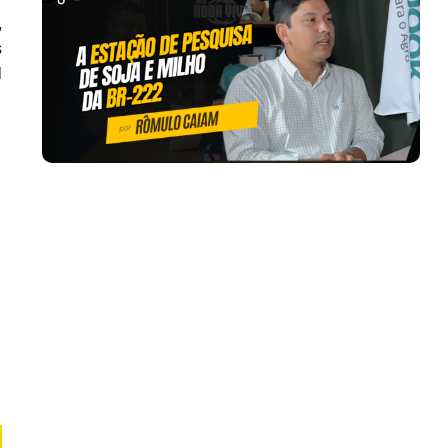
,
s
l