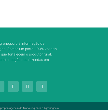
gronegócio à informação de
ação. Somos um portal 100% voltado
 que fortalecem o produtor rural,
transformação das fazendas em
 própria agência de Marketing para o Agronegócio.