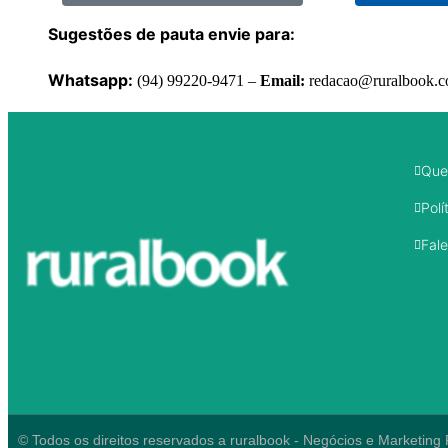
Sugestões de pauta envie para:
Whatsapp:
(94) 99220-9471 –
Email:
redacao@ruralbook.
Que
Polí
Fal
© Todos os direitos reservados a ruralbook - Negócios e Marketing 