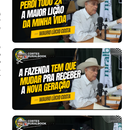
a
r
e
e
o
o
.
r