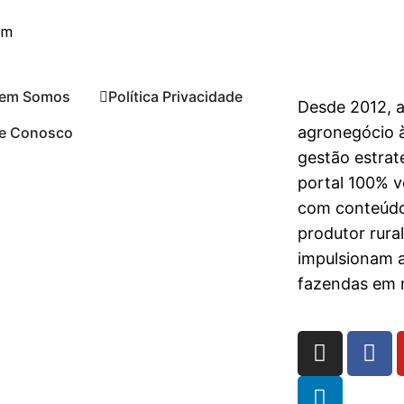
om
em Somos
Política Privacidade
Desde 2012, 
agronegócio à
le Conosco
gestão estrat
portal 100% vo
com conteúdo
produtor rura
impulsionam 
fazendas em n