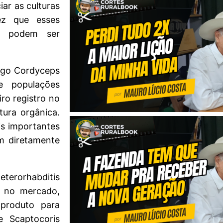
ar as culturas
vez que esses
e podem ser
ungo Cordyceps
e populações
ro registro no
ura orgânica.
s importantes
m diretamente
terorhabditis
o no mercado,
produto para
e Scaptocoris