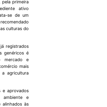
 pela primeira
diente ativo
rata-se de um
é recomendado
as culturas do
já registrados
s genéricos é
do mercado e
comércio mais
a agricultura
s e aprovados
o ambiente e
e alinhados às