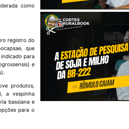
siderada como
ro registro do
ocapsae, que
 indicado para
grossensis) e
).
ove produtos,
i, a vespinha
ria bassiana e
opções para o