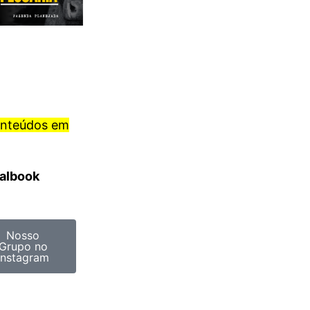
onteúdos em
ralbook
Nosso
Grupo no
Instagram