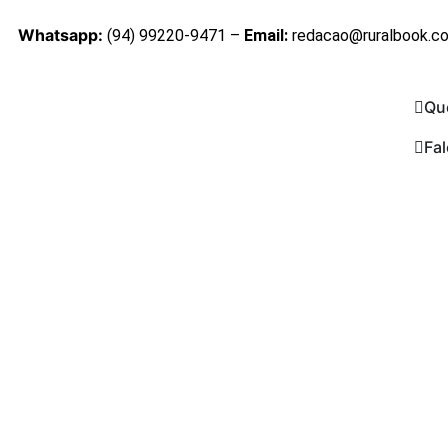
Whatsapp:
(94) 99220-9471 –
Email:
redacao@ruralbook.c
Qu
Fa