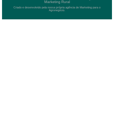
Marketing Rural
Criado e desenvolvido pela nossa própria agência de Marketing para o
Agronegócio.