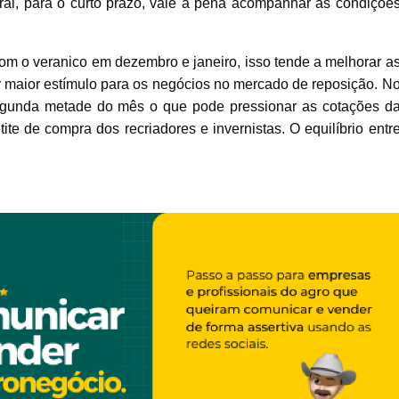
ral, para o curto prazo, vale a pena acompanhar as condiçõe
m o veranico em dezembro e janeiro, isso tende a melhorar a
r maior estímulo para os negócios no mercado de reposição. N
egunda metade do mês o que pode pressionar as cotações d
ite de compra dos recriadores e invernistas. O equilíbrio entr