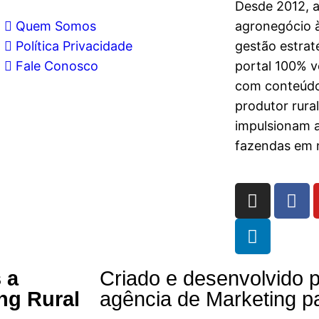
Desde 2012, 
Quem Somos
agronegócio à
Política Privacidade
gestão estrat
Fale Conosco
portal 100% vo
com conteúdo
produtor rura
impulsionam 
fazendas em n
 a
Criado e desenvolvido p
ng Rural
agência de Marketing p