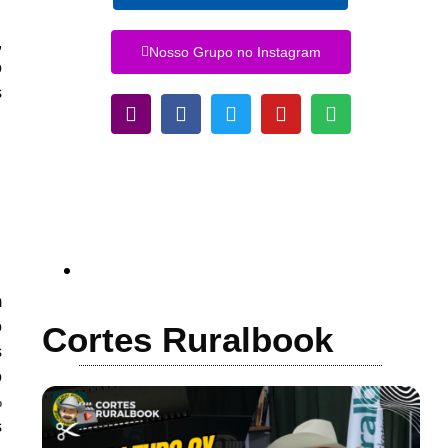
,
Nosso Grupo no Instagram
o
s
m
o
Cortes Ruralbook
s
o
%
s