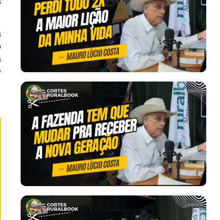
s
s
o
a
e