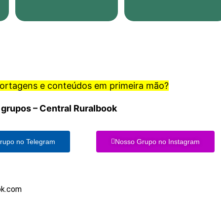
portagens e conteúdos em primeira mão?
 grupos – Central Ruralbook
rupo no Telegram
Nosso Grupo no Instagram
ok.com