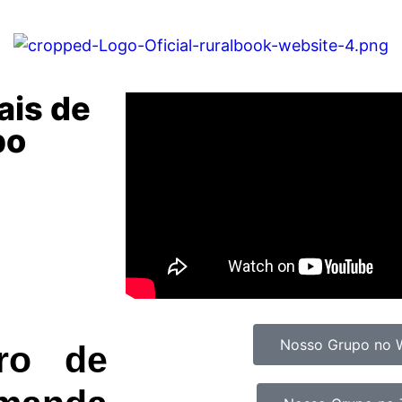
ais de
bo
Nosso Grupo no 
dro de