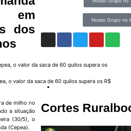
anda
Nosso Grupo no 
os em
Nosso Grupo no 
es dos
nos
a, o valor da saca de 60 quilos supera os R$
ra de milho no
Cortes Ruralbo
ado a situação
eira (30/5), o
da (Cepea).