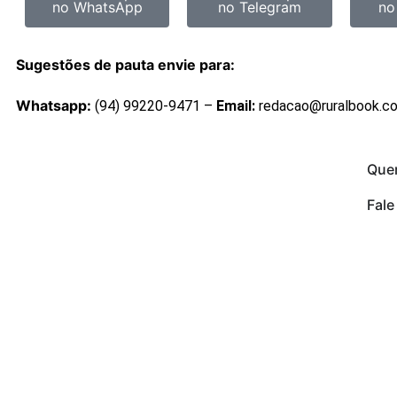
no WhatsApp
no Telegram
no
Sugestões de pauta envie para:
Whatsapp:
(94) 99220-9471 –
Email:
redacao@ruralbook.c
Que
Fal