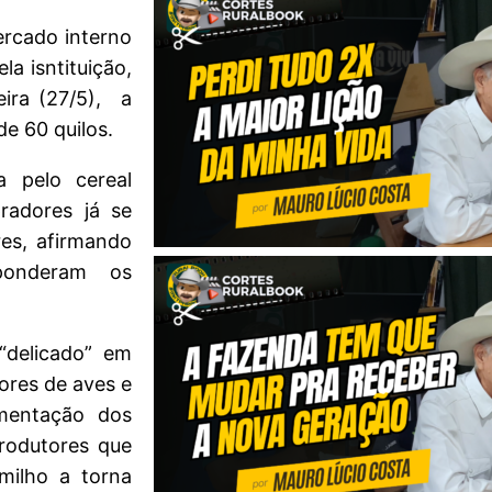
ercado interno
a isntituição,
ira (27/5), a
e 60 quilos.
a pelo cereal
radores já se
res, afirmando
 ponderam os
“delicado” em
ores de aves e
mentação dos
produtores que
milho a torna