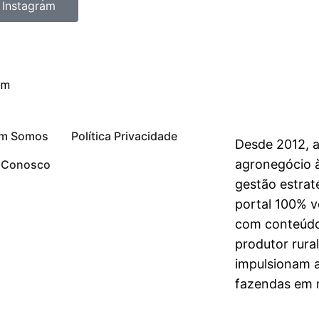
 Instagram
om
m Somos
Política Privacidade
Desde 2012, 
agronegócio à
e Conosco
gestão estrat
portal 100% vo
com conteúdo
produtor rura
impulsionam 
fazendas em n