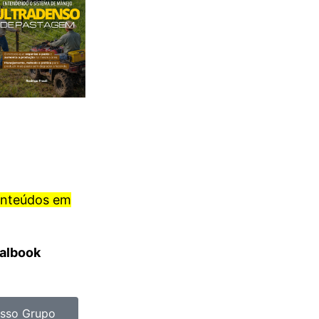
onteúdos em
ralbook
sso Grupo